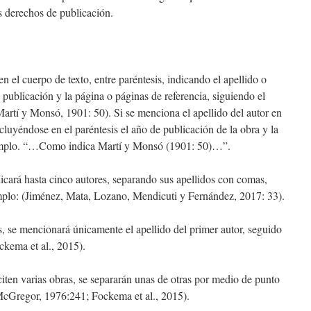
s derechos de publicación.
 en el cuerpo de texto, entre paréntesis, indicando el apellido o
e publicación y la página o páginas de referencia, siguiendo el
Martí y Monsó, 1901: 50). Si se menciona el apellido del autor en
 incluyéndose en el paréntesis el año de publicación de la obra y la
jemplo. “…Como indica Martí y Monsó (1901: 50)…”.
dicará hasta cinco autores, separando sus apellidos con comas,
mplo: (Jiménez, Mata, Lozano, Mendicuti y Fernández, 2017: 33).
s, se mencionará únicamente el apellido del primer autor, seguido
ockema et al., 2015).
ten varias obras, se separarán unas de otras por medio de punto
McGregor, 1976:241; Fockema et al., 2015).