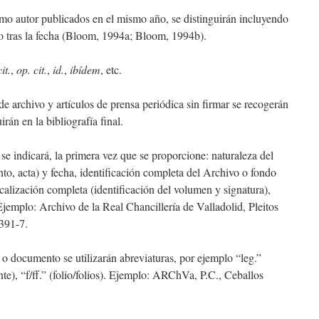
ismo autor publicados en el mismo año, se distinguirán incluyendo
co tras la fecha (Bloom, 1994a; Bloom, 1994b).
cit.
,
op. cit.
,
id.
,
ibídem
, etc.
e archivo y artículos de prensa periódica sin firmar se recogerán
irán en la bibliografía final.
 se indicará, la primera vez que se proporcione: naturaleza del
to, acta) y fecha, identificación completa del Archivo o fondo
calización completa (identificación del volumen y signatura),
jemplo: Archivo de la Real Chancillería de Valladolid, Pleitos
 391-7.
 o documento se utilizarán abreviaturas, por ejemplo “leg.”
ente), “f/ff.” (folio/folios). Ejemplo: ARChVa, P.C., Ceballos