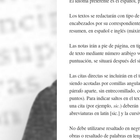
El idioma preferente es el español, 
Los textos se redactarán con tipo d
encabezados por su correspondiente 
resumen, en español e inglés (máxim
Las notas irán a pie de página, en 
de texto mediante número arábigo v
puntuación, se situará después del s
Las citas directas se incluirán en el
siendo acotadas por comillas angulare
párrafo aparte, sin entrecomillado, 
puntos). Para indicar saltos en el te
una cita (por ejemplo,
sic.
) deberán 
abreviaturas en latín [sic.] y la curs
No debe utilizarse resaltado en negr
obras o resaltado de palabras en leng