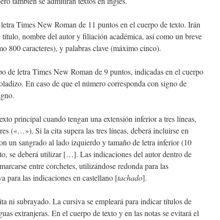
pero también se admitirán textos en inglés.
e letra Times New Roman de 11 puntos en el cuerpo de texto. Irán
título, nombre del autor y filiación académica, así como un breve
o 800 caracteres), y palabras clave (máximo cinco).
tipo de letra Times New Roman de 9 puntos, indicadas en el cuerpo
oladizo. En caso de que el número corresponda con signo de
igno.
 texto principal cuando tengan una extensión inferior a tres líneas,
s («…»). Si la cita supera las tres líneas, deberá incluirse en
con un sangrado al lado izquierdo y tamaño de letra inferior (10
xto, se deberá utilizar […]. Las indicaciones del autor dentro de
marcarse entre corchetes, utilizándose redonda para las
iva para las indicaciones en castellano [
tachado
].
ita ni subrayado. La cursiva se empleará para indicar títulos de
uas extranjeras. En el cuerpo de texto y en las notas se evitará el